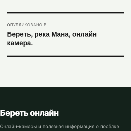
Навигация
ОПУБЛИКОВАНО В
по
Береть, река Мана, онлайн
записям
камера.
Береть онлайн
Онлайн-камеры и полезная информация о посёлке